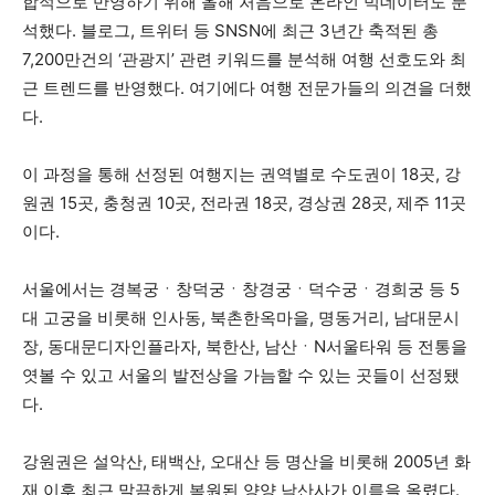
합적으로 반영하기 위해 올해 처음으로 온라인 빅데이터도 분
석했다. 블로그, 트위터 등 SNSN에 최근 3년간 축적된 총
7,200만건의 ‘관광지’ 관련 키워드를 분석해 여행 선호도와 최
근 트렌드를 반영했다. 여기에다 여행 전문가들의 의견을 더했
다.
이 과정을 통해 선정된 여행지는 권역별로 수도권이 18곳, 강
원권 15곳, 충청권 10곳, 전라권 18곳, 경상권 28곳, 제주 11곳
이다.
서울에서는 경복궁ㆍ창덕궁ㆍ창경궁ㆍ덕수궁ㆍ경희궁 등 5
대 고궁을 비롯해 인사동, 북촌한옥마을, 명동거리, 남대문시
장, 동대문디자인플라자, 북한산, 남산ㆍN서울타워 등 전통을
엿볼 수 있고 서울의 발전상을 가늠할 수 있는 곳들이 선정됐
다.
강원권은 설악산, 태백산, 오대산 등 명산을 비롯해 2005년 화
재 이후 최근 말끔하게 복원된 양양 낙산사가 이름을 올렸다.