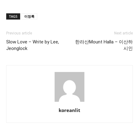
TAGS
이정록
Previous article
Next article
Slow Love – Write by Lee,
한라산Mount Halla – 이산하
Jeonglock
시인
koreanlit