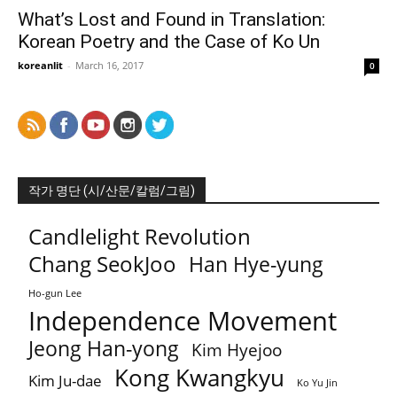
What’s Lost and Found in Translation:
Korean Poetry and the Case of Ko Un
koreanlit
-
March 16, 2017
0
작가 명단 (시/산문/칼럼/그림)
Candlelight Revolution
Chang SeokJoo
Han Hye-yung
Ho-gun Lee
Independence Movement
Jeong Han-yong
Kim Hyejoo
Kong Kwangkyu
Kim Ju-dae
Ko Yu Jin