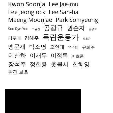
Kwon Soonja
Lee Jae-mu
Lee Jeonglock
Lee San-ha
Park Somyeong
Maeng Moonjae
공광규
권순자
Soo Rye Yoo
고유진
김응교
독립운동가
김혜주
김주대
리호근
박소명
맹문재
오인태
유희주
유수례
이산하
이재무
이정록
이호준
장석주
촛불시
정한용
한혜영
환경 보호