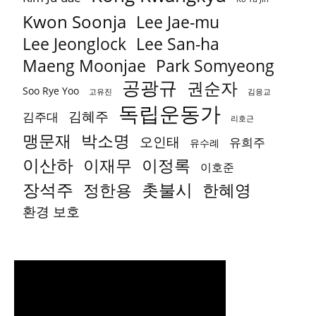
Kwon Soonja
Lee Jae-mu
Lee Jeonglock
Lee San-ha
Park Somyeong
Maeng Moonjae
공광규
권순자
Soo Rye Yoo
고유진
김응교
독립운동가
김혜주
김주대
리호근
박소명
맹문재
오인태
유희주
유수례
이산하
이재무
이정록
이호준
장석주
촛불시
정한용
한혜영
환경 보호