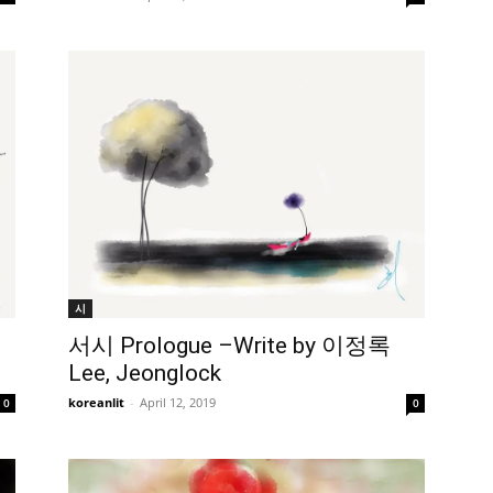
시
서시 Prologue –Write by 이정록
Lee, Jeonglock
koreanlit
-
April 12, 2019
0
0