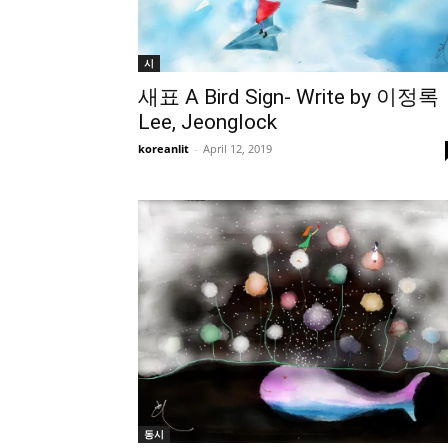
시
새표 A Bird Sign- Write by 이정록
Lee, Jeonglock
koreanlit
-
April 12, 2019
동시