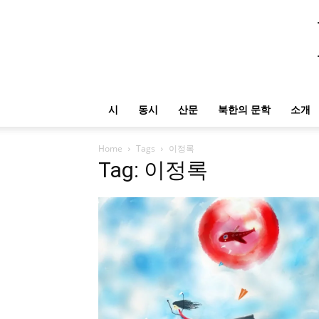
시
동시
산문
북한의 문학
소개
Home
Tags
이정록
Tag: 이정록