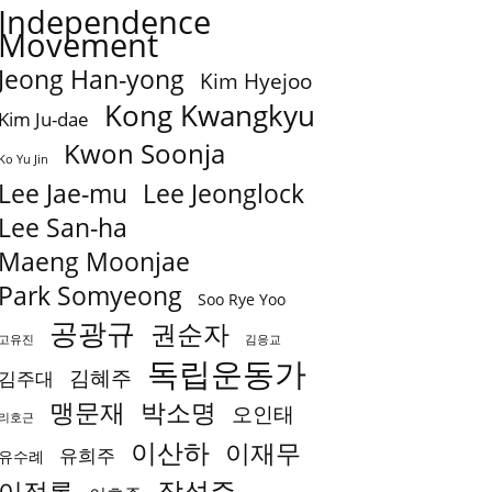
Independence
Movement
Jeong Han-yong
Kim Hyejoo
Kong Kwangkyu
Kim Ju-dae
Kwon Soonja
Ko Yu Jin
Lee Jae-mu
Lee Jeonglock
Lee San-ha
Maeng Moonjae
Park Somyeong
Soo Rye Yoo
공광규
권순자
고유진
김응교
독립운동가
김혜주
김주대
박소명
맹문재
오인태
리호근
이산하
이재무
유희주
유수례
장석주
이정록