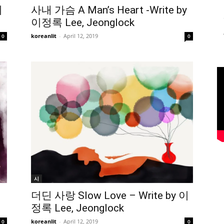
이
사내 가슴 A Man’s Heart -Write by
이정록 Lee, Jeonglock
koreanlit
-
April 12, 2019
0
0
시
더딘 사랑 Slow Love – Write by 이
정록 Lee, Jeonglock
koreanlit
-
April 12, 2019
0
0