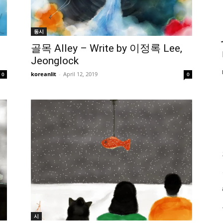
동시
골목 Alley – Write by 이정록 Lee,
Jeonglock
koreanlit
-
April 12, 2019
0
0
시