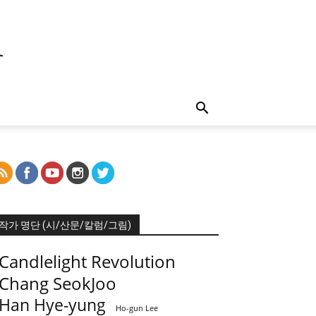
m
작가 명단 (시/산문/칼럼/그림)
Candlelight Revolution
Chang SeokJoo
Han Hye-yung
Ho-gun Lee