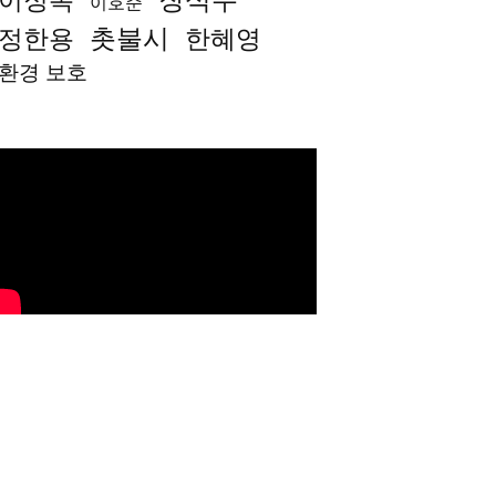
이호준
촛불시
정한용
한혜영
환경 보호