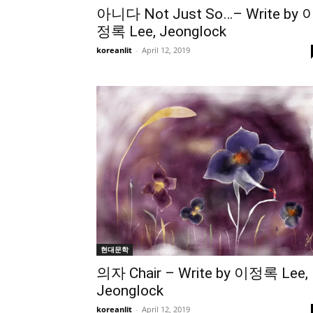
아니다 Not Just So…– Write by 
정록 Lee, Jeonglock
koreanlit
-
April 12, 2019
현대문학
의자 Chair – Write by 이정록 Lee,
Jeonglock
koreanlit
-
April 12, 2019